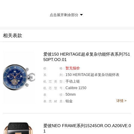
点击展开剩余部分
雕琢时光
相关表款
爱彼150 HERITAGE超卓复杂功能怀表系列751
50PT.OO.01
暂无报价
价
格：
150 HERITAGE超卓复杂功能怀表
系
列：
手动上链
机
芯
类
型：
Calibre 1150
机
芯
型
号：
50mm
表
径：
详情 >
铂金
表
壳
材
质：
炎弹平：这次爱彼复杂功能时计鉴赏活动，共分成三个部
分，我们现在就在第一个空间，雕琢时光，本次鉴赏活
爱彼NEO FRAME系列15245OR.OO.A206VE.0
动，最重量级的作品，爱彼150 Heritage超卓复杂功能怀
1