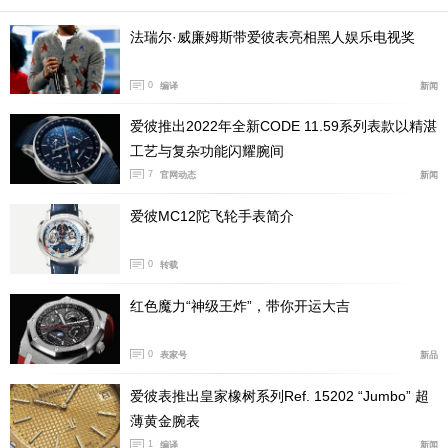
0 HERITAGE超卓复杂功能怀表上。
法瑞尔·威廉姆斯带爱彼表亮相黑人娱乐电视奖
0
编译
新闻
爱彼推出2022年全新CODE 11.59系列表款以精湛
工艺与复杂功能闪耀腕间
7
官网动态
新闻
爱彼MC12陀飞轮手表简介
0
转载
红色魔力“神级王炸”，带你开运大吉
炎弹平：爱彼在这块怀表的双面表盘上展现47项钟表功
0
表家号
新品
能，包含30项复杂功能，比如，三问报时、万年历、双追
针计时和陀飞轮。整枚Calibre 1150机芯由1099枚零件组
爱彼表推出皇家橡树系列Ref. 15202 “Jumbo” 超
成。
薄黄金腕表
1
编译
新闻