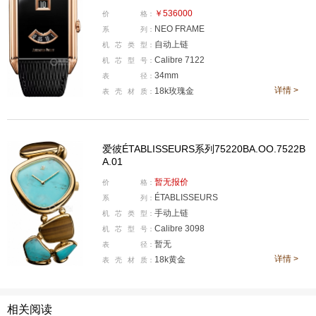
表就在这里。
￥536000
价
格：
NEO FRAME
系
列：
自动上链
机
芯
类
型：
Calibre 7122
机
芯
型
号：
34mm
表
径：
详情 >
18k玫瑰金
表
壳
材
质：
爱彼ÉTABLISSEURS系列75220BA.OO.7522B
A.01
暂无报价
价
格：
ÉTABLISSEURS
系
列：
手动上链
机
芯
类
型：
Calibre 3098
机
芯
型
号：
李梦超：如果谈及爱彼现代作品里复杂天花板级别的代表
暂无
表
径：
详情 >
18k黄金
作，放在今年之前，大家公认的标杆必然是RD#4。但随
表
壳
材
质：
着2026年开年重磅新作登场，关于最复杂的名头，自然落
到了这只分量最重、意义非凡，全球仅限量发售两只的15
相关阅读