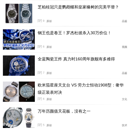
芝柏桂冠只是鹦鹉螺和皇家橡树的完美平替？
9
原创
品鉴
钢王也是卷王！罗杰杜彼杀入30万价位！
6
原创
视频
全蓝陶瓷王炸 真力时160周年旗舰有多难得
那什么是世界历？我给大家解释一下哈，爱彼就将阳历、
7
原创
品鉴
阴历与阴阳合历的运行周期，都整合在了这只怀表的表背
欧米茄星座天文台 VS 劳力士恒动1908型：奢华
上，理顺条理，并且能清晰精准的显示出来。
级正装表对决
6
原创
文化
万年历颜值天花板，没有之一
5
原创
技术