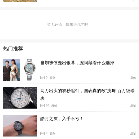
暂无评论，快来说几句吧！
热门推荐
当蜘蛛侠走出银幕，腕间藏着什么选择
5
原创
导购
两万出头的双秒追针，国表真的敢“挑衅”百万级瑞
李梦超：但是这些还不是这只怀表最厉害的地方，它最厉
表
害的地方，是爱彼在这款怀表上首创了世界历功能，开创
10
原创
品鉴
了钟表整合世界历法这块的先河。
皓月之灰，入手不亏！
7
原创
品鉴