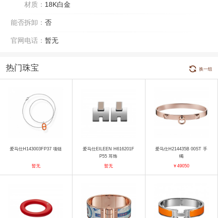
材质：
18K白金
能否拆卸：
否
官网电话：
暂无
热门珠宝
换一组
爱马仕H143003FP37 项链
爱马仕EILEEN H616201F
爱马仕H214435B 00ST 手
P55 耳饰
镯
暂无
暂无
￥49050