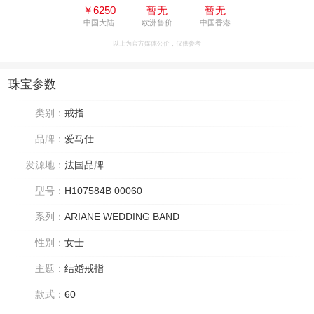
￥6250
暂无
暂无
中国大陆
欧洲售价
中国香港
以上为官方媒体公价，仅供参考
珠宝参数
类别：
戒指
品牌：
爱马仕
发源地：
法国品牌
型号：
H107584B 00060
系列：
ARIANE WEDDING BAND
性别：
女士
主题：
结婚戒指
款式：
60