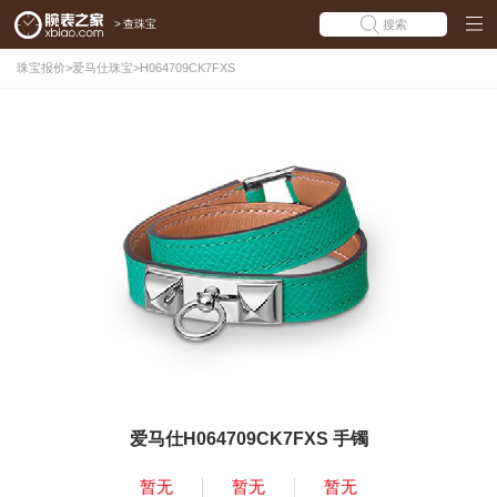
>
查珠宝
搜索
珠宝报价
>
爱马仕珠宝
>
H064709CK7FXS
爱马仕H064709CK7FXS 手镯
暂无
暂无
暂无