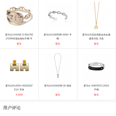
爱马仕CHAINE D'ANCRE
爱马仕H109509B 00SH 手
爱马仕印花珐琅配金色金属
ZOOM玫瑰金镶钻手镯 手
镯
圆章吊坠 吊坠
镯
暂无
暂无
暂无
爱马仕EILEEN H616201F
爱马仕H104429B 00 项链
爱马仕 H067637CJADS
E1A 耳饰
手镯
￥3150
暂无
暂无
用户评论