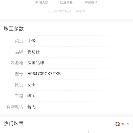
中国大陆
欧洲售价
中国香港
以上为官方媒体公价，仅供参考
珠宝参数
类别：
手镯
品牌：
爱马仕
发源地：
法国品牌
型号：
H064709CK7FXS
性别：
女士
主题：
珠宝
官网电话：
暂无
热门珠宝
换一组