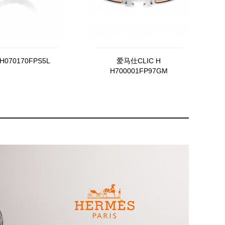
070170FPS5L
爱马仕CLIC H
H700001FP97GM