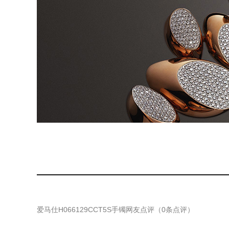
爱马仕H066129CCT5S手镯
网友点评（
0
条点评）