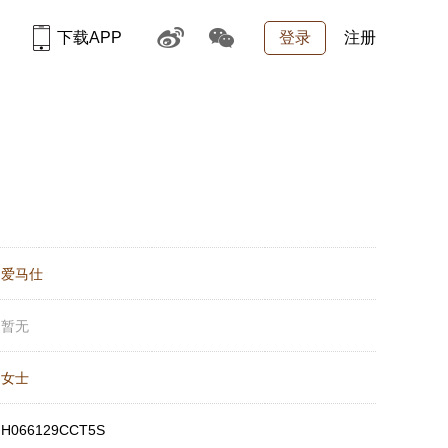
下载APP
登录
注册
：
爱马仕
：
暂无
：
女士
：
H066129CCT5S