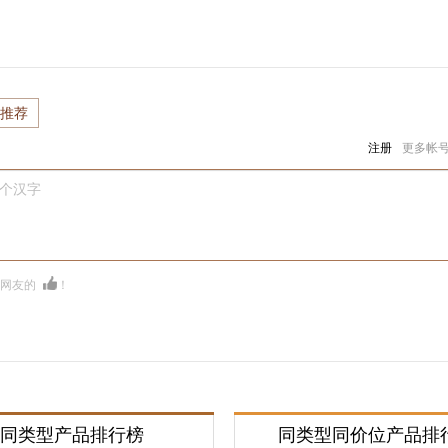
推荐
注册
更多帐
0个汉字
多网友的
！
同类型产品排行榜
同类型同价位产品排