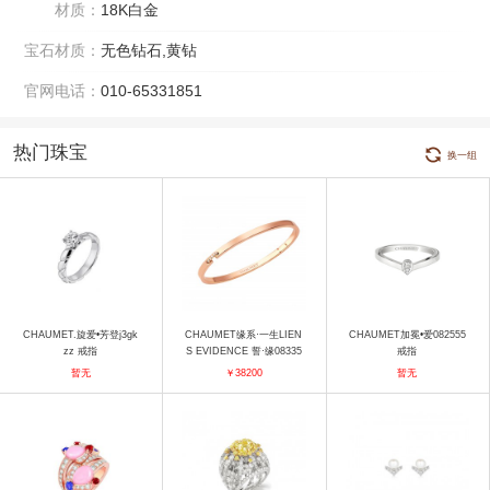
材质：
18K白金
宝石材质：
无色钻石,黄钻
官网电话：
010-65331851
热门珠宝
换一组
CHAUMET.旋爱•芳登j3gk
CHAUMET缘系·一生LIEN
CHAUMET加冕•爱082555
zz 戒指
S EVIDENCE 誓·缘08335
戒指
5 手镯
暂无
￥38200
暂无