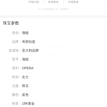
中国大陆
欧洲售价
中国香港
以上为官方媒体公价，仅供参考
珠宝参数
类别：
项链
品牌：
布契拉提
发源地：
意大利品牌
型号：
项链
系列：
OPERA
性别：
女士
主题：
珠宝
颜色：
蓝色
材质：
18K黄金