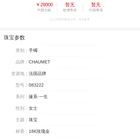
￥28000
暂无
暂无
中国大陆
欧洲售价
中国香港
以上为官方媒体公价，仅供参考
珠宝参数
类别：
手镯
品牌：
CHAUMET
发源地：
法国品牌
型号：
083222
系列：
缘系·一生
性别：
女士
主题：
珠宝
材质：
18K玫瑰金