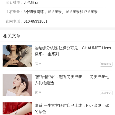
宝石材质：
无色钻石
主石重量：
3个调节圆环，15.5厘米、16.5厘米和17.5厘米
官网电话：
010-65331851
相关文章
连结缘分轨迹 让缘分可见，CHAUMET Liens
缘系•一生系列
0
婚嫁珠宝
“蜜”语情“缘”，邂逅尚美巴黎——尚美巴黎七
夕礼物甄选
0
品牌资讯
缘系·一生官方限时店已上线，Pick出属于你
的颜色