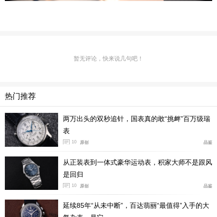
暂无评论，快来说几句吧！
热门推荐
两万出头的双秒追针，国表真的敢“挑衅”百万级瑞
表
10
原创
品鉴
从正装表到一体式豪华运动表，积家大师不是跟风
是回归
10
原创
品鉴
延续85年“从未中断”，百达翡丽“最值得”入手的大