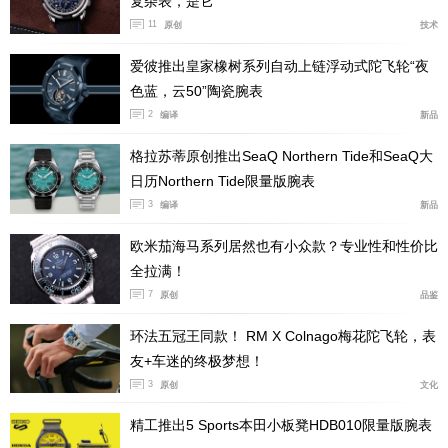
复杂表，是它
11
原创
技术
爱彼推出皇家橡树系列自动上链浮动式陀飞轮“夜
色蓝，云50”陶瓷腕表
2
编译
新品
格拉苏蒂原创推出SeaQ Northern Tide和SeaQ大
日历Northern Tide限量版腕表
3
编译
新品
欧米茄海马系列居然也有小众款？专业性和性价比
全拉满！
7
原创
品鉴
环法五冠王同款！ RM X Colnago梅花陀飞轮，表
友+车迷的终极梦想！
3
原创
文化
精工推出5 Sports本田小板凳HDB010限量版腕表