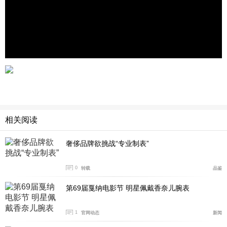
相关阅读
奢侈品牌欲挑战“专业制表”
0
转载
品鉴
第69届戛纳电影节 明星佩戴香奈儿腕表
1
官网动态
新闻