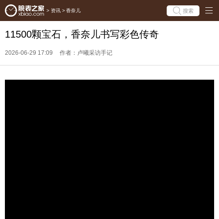
搜索
>
资讯
>
香奈儿
11500颗宝石，香奈儿书写彩色传奇
2026-06-29 17:09
作者：卢曦采访手记