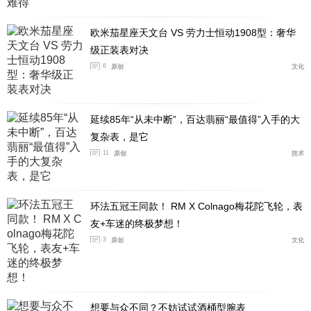
欧米茄星座天文台 VS 劳力士恒动1908型：奢华
级正装表对决
6
原创
文化
延续85年“从未中断”，百达翡丽“最值得”入手的大
复杂表，是它
11
原创
技术
环法五冠王同款！ RM X Colnago梅花陀飞轮，表
友+车迷的终极梦想！
3
原创
文化
想要与众不同？不妨试试酒桶型腕表