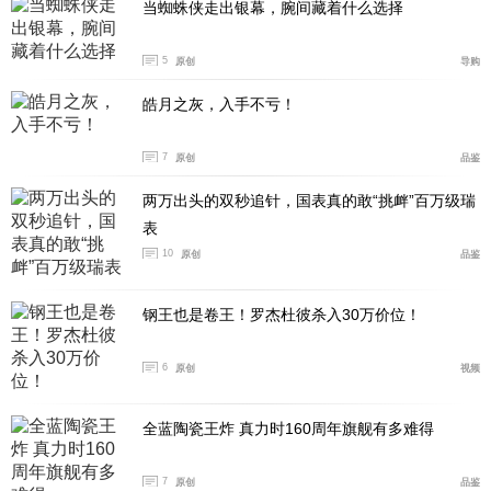
当蜘蛛侠走出银幕，腕间藏着什么选择
5
原创
导购
皓月之灰，入手不亏！
7
原创
品鉴
两万出头的双秒追针，国表真的敢“挑衅”百万级瑞
表
10
原创
品鉴
钢王也是卷王！罗杰杜彼杀入30万价位！
6
原创
视频
全蓝陶瓷王炸 真力时160周年旗舰有多难得
7
原创
品鉴