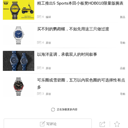
精工推出5 Sports本田小板凳HDB010限量版腕表
6
编译
新品
买不到的鹦鹉螺，不如先用这三只做过渡
4
原创
导购
以海洋蓝调，承载双人的时间叙事
8
原创
品鉴
可乐圈或雪碧圈，五万以内双色圈的可选择性有点
多
3
原创
导购
正在加载更多内容
写评论