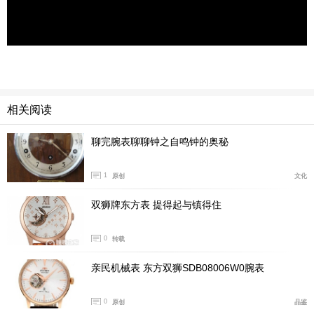
相关阅读
聊完腕表聊聊钟之自鸣钟的奥秘
1
原创
文化
双狮牌东方表 提得起与镇得住
0
转载
亲民机械表 东方双狮SDB08006W0腕表
0
原创
品鉴