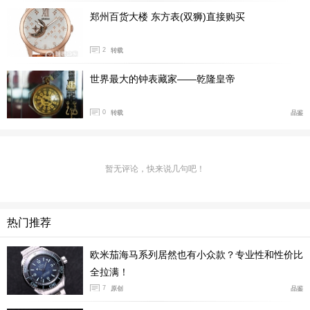
郑州百货大楼 东方表(双狮)直接购买
2
转载
世界最大的钟表藏家——乾隆皇帝
0
转载
品鉴
暂无评论，快来说几句吧！
热门推荐
欧米茄海马系列居然也有小众款？专业性和性价比
全拉满！
7
原创
品鉴