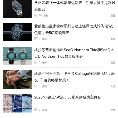
从正装表到一体式豪华运动表，积家大师不是跟风
是回归
10
原创
品鉴
爱彼推出皇家橡树系列自动上链浮动式陀飞轮“夜
色蓝，云50”陶瓷腕表
2
编译
新品
格拉苏蒂原创推出SeaQ Northern Tide和SeaQ大
日历Northern Tide限量版腕表
3
编译
新品
环法五冠王同款！ RM X Colnago梅花陀飞轮，表
友+车迷的终极梦想！
3
原创
文化
2026“小钢王”对决：36毫米款成为主舞台
9
原创
文化