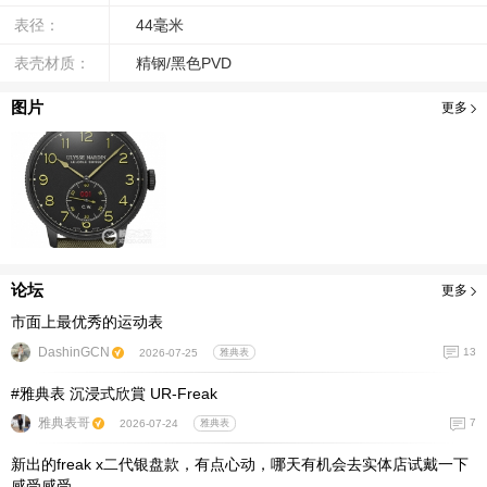
表径：
44毫米
表壳材质：
精钢/黑色PVD
图片
更多
论坛
更多
市面上最优秀的运动表
DashinGCN
13
2026-07-25
雅典表
#雅典表 沉浸式欣賞 UR-Freak
雅典表哥
7
2026-07-24
雅典表
新出的freak x二代银盘款，有点心动，哪天有机会去实体店试戴一下
感受感受。