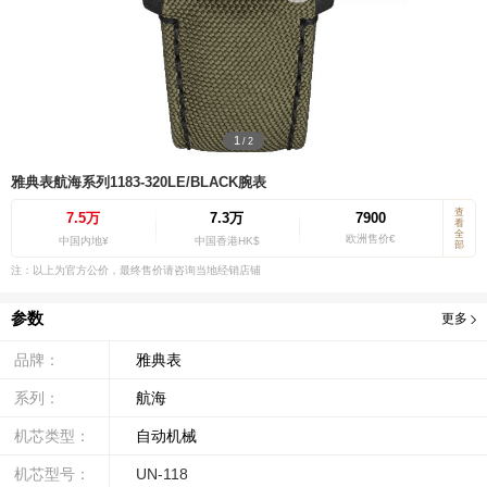
1
/
2
雅典表航海系列1183-320LE/BLACK腕表
查
7.5万
7.3万
7900
看
全
欧洲售价€
中国内地¥
中国香港HK$
部
注：以上为官方公价，最终售价请咨询当地经销店铺
参数
更多
品牌：
雅典表
系列：
航海
机芯类型：
自动机械
机芯型号：
UN-118