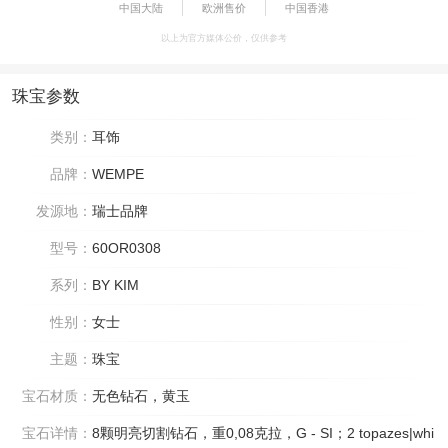
中国大陆
欧洲售价
中国香港
以上为官方媒体公价，仅供参考
珠宝参数
类别：
耳饰
品牌：
WEMPE
发源地：
瑞士品牌
型号：
60OR0308
系列：
BY KIM
性别：
女士
主题：
珠宝
宝石材质：
无色钻石，黄玉
宝石详情：
8颗明亮切割钻石，重0,08克拉，G - SI；2 topazes|whi