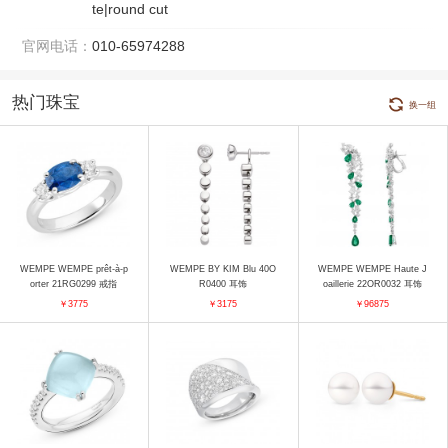
te|round cut
官网电话：
010-65974288
热门珠宝
换一组
WEMPE WEMPE prêt-à-p
WEMPE BY KIM Blu 40O
WEMPE WEMPE Haute J
orter 21RG0299 戒指
R0400 耳饰
oaillerie 22OR0032 耳饰
￥3775
￥3175
￥96875