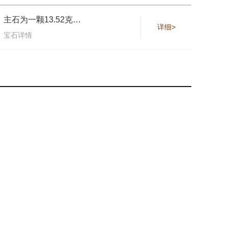
主石为一颗13.52克拉的祖母绿，产自哥伦比亚
详细>
宝石详情