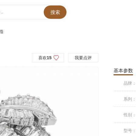
..
戒指
喜欢
15
我要点评
基本参数
品牌
系列
性别
型号