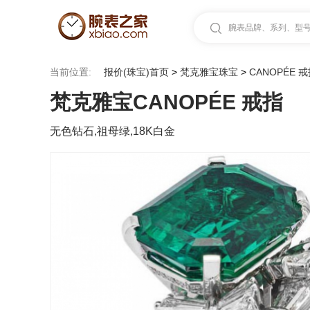
腕表品牌、系列、型号.
当前位置:
报价(珠宝)首页
>
梵克雅宝珠宝
>
CANOPÉE 
梵克雅宝CANOPÉE 戒指
无色钻石,祖母绿,18K白金