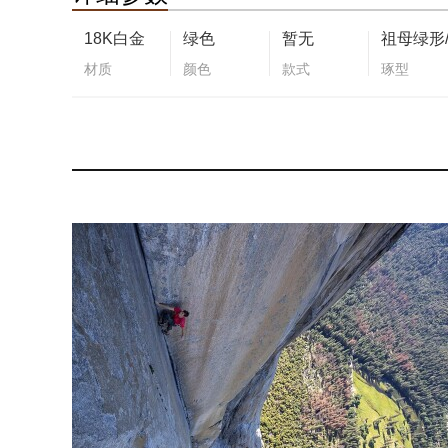
18K白金
绿色
暂无
材质
颜色
款式
琢型
否
能否拆卸