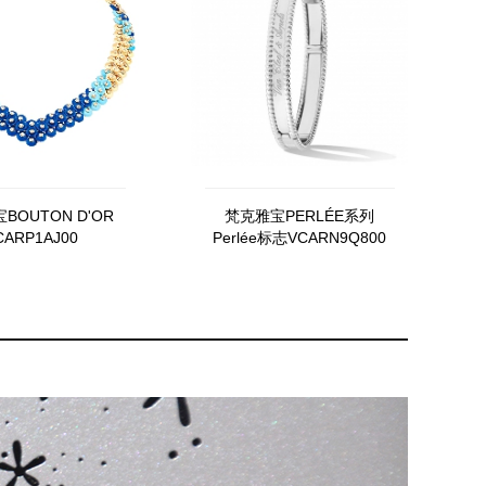
BOUTON D'OR
梵克雅宝PERLÉE系列
CARP1AJ00
Perlée标志VCARN9Q800