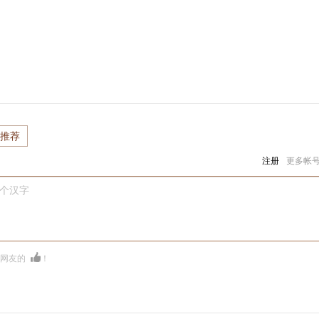
推荐
注册
更多帐
0个汉字
多网友的
！