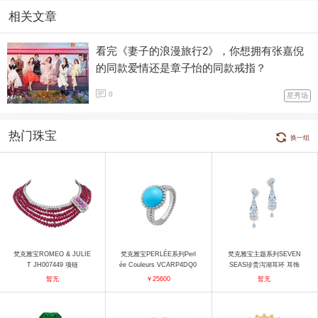
相关文章
看完《妻子的浪漫旅行2》，你想拥有张嘉倪
的同款爱情还是章子怡的同款戒指？
0
星秀场
热门珠宝
换一组
梵克雅宝ROMEO & JULIE
梵克雅宝PERLÉE系列Perl
梵克雅宝主题系列SEVEN
T JH007449 项链
ée Couleurs VCARP4DQ0
SEAS珍贵泻湖耳环 耳饰
0 戒指
暂无
￥25600
暂无