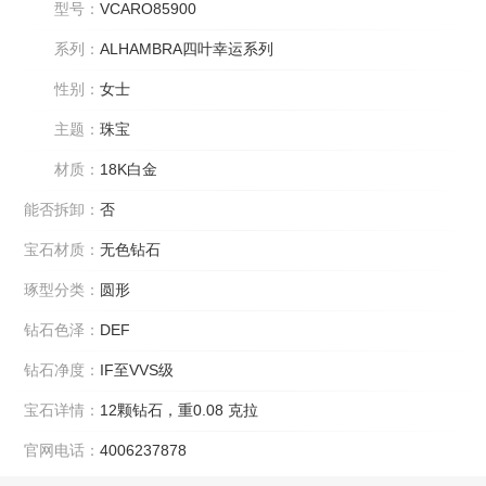
型号：
VCARO85900
系列：
ALHAMBRA四叶幸运系列
性别：
女士
主题：
珠宝
材质：
18K白金
能否拆卸：
否
宝石材质：
无色钻石
琢型分类：
圆形
钻石色泽：
DEF
钻石净度：
IF至VVS级
宝石详情：
12颗钻石，重0.08 克拉
官网电话：
4006237878