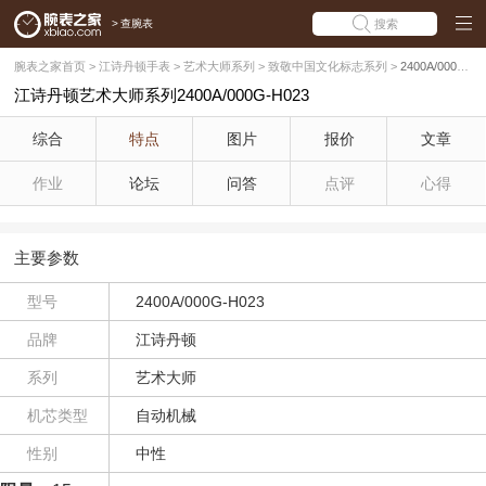
>
查腕表
搜索
腕表之家首页
>
江诗丹顿手表
>
艺术大师系列
>
致敬中国文化标志系列
>
2400A/000G-H023
江诗丹顿艺术大师系列2400A/000G-H023
综合
特点
图片
报价
文章
作业
论坛
问答
点评
心得
主要参数
型号
2400A/000G-H023
品牌
江诗丹顿
系列
艺术大师
机芯类型
自动机械
性别
中性