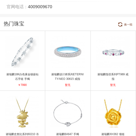
官网电话：
4009009670
热门珠宝
换一组
谢瑞麟18K白色黄金镶嵌钻
谢瑞麟设计师系列ETERNI
谢瑞麟指语系列PT989 戒
石手链 手镯
TY-NEO 30615 戒指
指
￥7990
暂无
暂无
谢瑞麟史努比系列60210 吊
谢瑞麟BA647 手镯
谢瑞麟XH362 项链