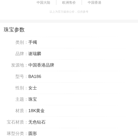
中国大陆
欧洲售价
中国香港
以上为官方媒体公价，仅供参考
珠宝参数
类别：
手镯
品牌：
谢瑞麟
发源地：
中国香港品牌
型号：
BA186
性别：
女士
主题：
珠宝
材质：
18K黄金
宝石材质：
无色钻石
琢型分类：
圆形