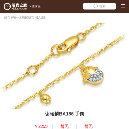
>
查珠宝
搜索
珠宝报价
>
谢瑞麟珠宝
>
BA186
谢瑞麟BA186 手镯
￥2299
暂无
暂无