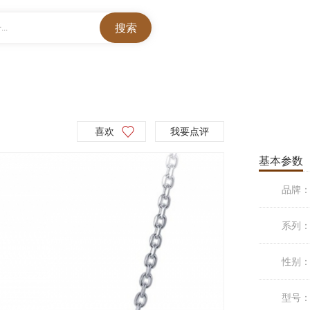
..
喜欢
我要点评
基本参数
品牌
系列
性别
型号