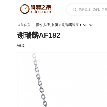
腕表品牌、系列、型号.
当前位置:
报价(珠宝)首页
>
谢瑞麟珠宝
>
AF182
谢瑞麟AF182
铂金