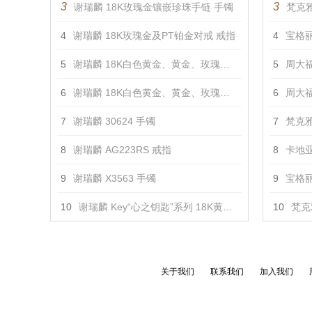
3
3
谢瑞麟 18K玫瑰金镶嵌珍珠手链 手镯
梵克雅
4
谢瑞麟 18K玫瑰金及PT铂金对戒 戒指
4
宝格丽 
5
谢瑞麟 18K白色黄金、黄金、玫瑰金镶钻对戒 戒指
5
周大福 
6
谢瑞麟 18K白色黄金、黄金、玫瑰金镶钻对戒 戒指
6
周大福
7
谢瑞麟 30624 手镯
7
梵克雅
8
谢瑞麟 AG223RS 戒指
8
卡地亚
9
谢瑞麟 X3563 手镯
9
宝格丽 
10
谢瑞麟 Key“心之钥匙”系列 18K黄金及白色黄金配镶黄色及白色钻石吊坠（小） 吊坠
10
梵克
关于我们
联系我们
加入我们