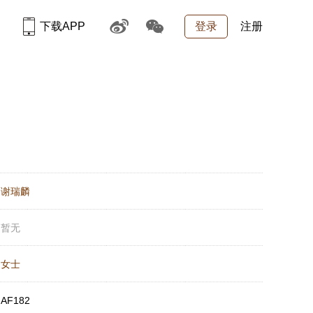
下载APP
登录
注册
：
谢瑞麟
：
暂无
：
女士
：
AF182