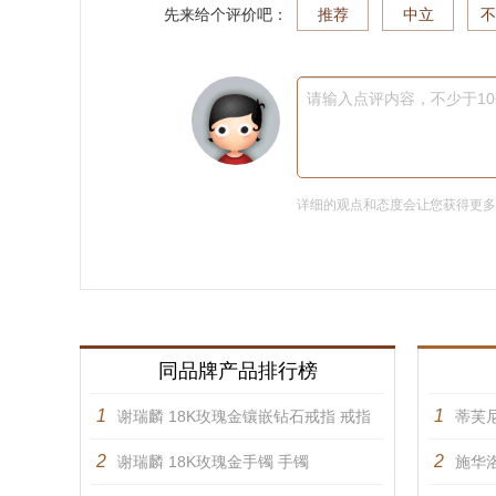
先来给个评价吧：
推荐
中立
不
请输入点评内容，不少于1
详细的观点和态度会让您获得更
同品牌产品排行榜
1
1
谢瑞麟 18K玫瑰金镶嵌钻石戒指 戒指
蒂芙
2
2
谢瑞麟 18K玫瑰金手镯 手镯
施华洛