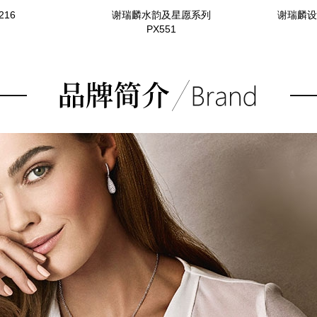
216
谢瑞麟水韵及星愿系列
谢瑞麟设
PX551