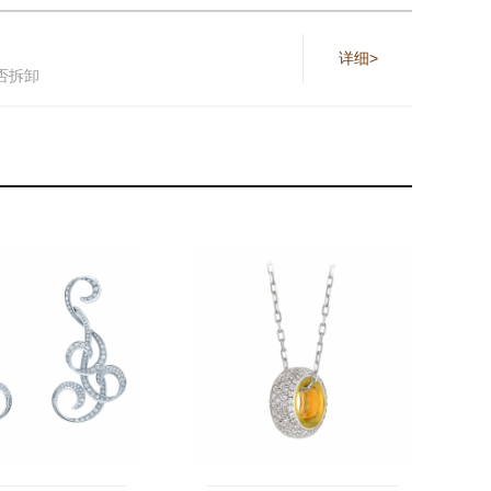
详细>
否拆卸