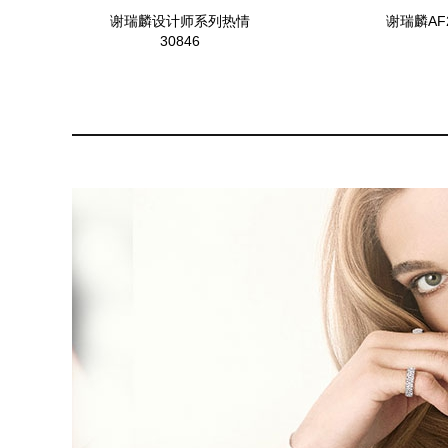
谢瑞麟设计师系列热情
谢瑞麟AF
30846