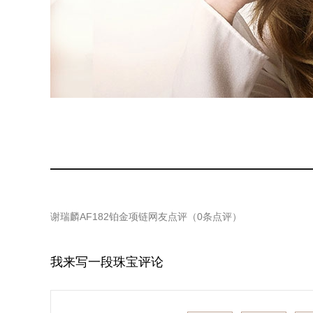
谢瑞麟AF182铂金项链
网友点评（
0
条点评）
我来写一段珠宝评论