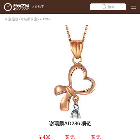
>
查珠宝
搜索
珠宝报价
>
谢瑞麟珠宝
>
AD286
谢瑞麟AD286 项链
￥436
暂无
暂无