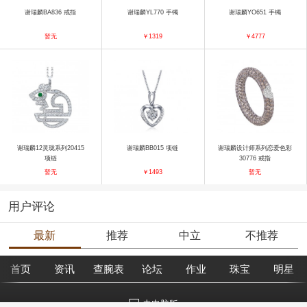
谢瑞麟BA836 戒指
谢瑞麟YL770 手镯
谢瑞麟YO651 手镯
暂无
￥1319
￥4777
谢瑞麟12灵珑系列20415
谢瑞麟BB015 项链
谢瑞麟设计师系列恋爱色彩
项链
30776 戒指
暂无
￥1493
暂无
用户评论
最新
推荐
中立
不推荐
首页
资讯
查腕表
论坛
作业
珠宝
明星
去电脑版