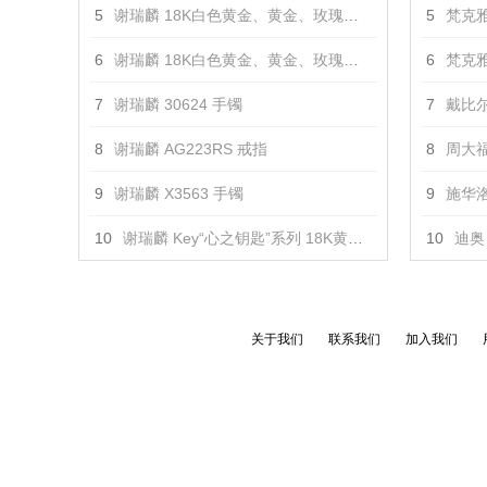
5
谢瑞麟 18K白色黄金、黄金、玫瑰金镶钻对戒 戒指
5
梵克雅
6
谢瑞麟 18K白色黄金、黄金、玫瑰金镶钻对戒 戒指
6
梵克雅
7
谢瑞麟 30624 手镯
7
戴比尔
8
谢瑞麟 AG223RS 戒指
8
周大福
9
谢瑞麟 X3563 手镯
9
施华洛
10
谢瑞麟 Key“心之钥匙”系列 18K黄金及白色黄金配镶黄色及白色钻石吊坠（小） 吊坠
10
迪奥 
关于我们
联系我们
加入我们