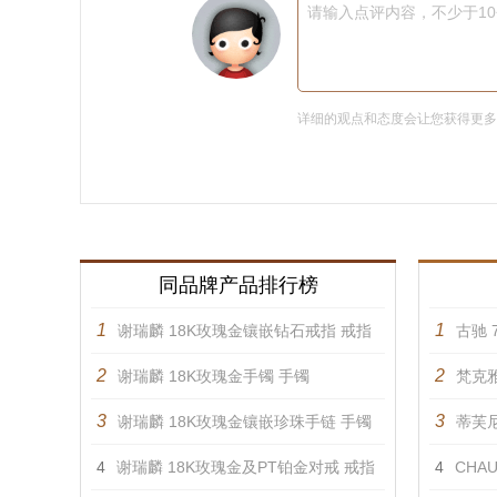
请输入点评内容，不少于1
详细的观点和态度会让您获得更
同品牌产品排行榜
1
1
谢瑞麟 18K玫瑰金镶嵌钻石戒指 戒指
古驰 7
2
2
谢瑞麟 18K玫瑰金手镯 手镯
梵克雅
3
3
谢瑞麟 18K玫瑰金镶嵌珍珠手链 手镯
蒂芙尼 
4
谢瑞麟 18K玫瑰金及PT铂金对戒 戒指
4
CHAU