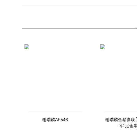
谢瑞麟AF546
谢瑞麟金猪喜联｢
军 足金