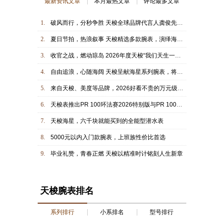
最新资讯文章
本月最热文章
评论最多文章
1.
破风而行，分秒争胜 天梭全球品牌代言人龚俊先生观战环法自行车赛决赛，共庆冠军时刻
2.
夏日节拍，热浪叙事 天梭精选多款腕表，演绎海岸线上的动感韵律
3.
收官之战，燃动琼岛 2026年度天梭“我们天生一队”城市骑行活动于三亚圆满落幕，载誉而归
4.
自由追浪，心随海阔 天梭呈献海星系列腕表，将夏日的美好记忆收于腕间
5.
来自天梭、美度等品牌，2026好看不贵的万元级新表
6.
天梭表推出PR 100环法赛2026特别版与PR 100自行车版腕表， 续写骑乘合作篇章
7.
天梭海星，六千块就能买到的全能型潜水表
8.
5000元以内入门款腕表，上班族性价比首选
9.
毕业礼赞，青春正燃 天梭以精准时计铭刻人生新章
天梭腕表排名
系列排行
小系排名
型号排行