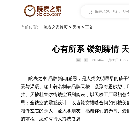
腕表品牌、系列、型号.
当前位置:
腕表之家首页
>
天梭
>
正文
心有所系 镂刻臻情 
2014年10月28日 16:27
[
腕表之家
品牌新闻]感恩，是人类文明最早的孩
爱与温暖。瑞士著名制
表品牌
天梭
，凝聚奇思妙想，
挂。天梭杜鲁尔街镂空系列
腕表
，以天梭工厂最初创
恩；全镂空的震撼设计，以齿轮交错啮合间的机械美韵
相伴左右的亲人、爱人和朋友，感谢你们的养育、爱
的前程，愿你有情人终成眷属。