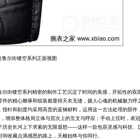
评
杜鲁尔街镂空系列正面视图
评
鲁尔街镂空系列精密的制作工艺沉淀了时间的美感，开拓性的双
零件的精心雕琢和组装都显得天衣无缝，摄人心魂的机械魅力呼
，指针和刻度均采用高贵的蓝钢材料，运用这一古法处理的部件
心，增添整体格局立体与层次上的互文与呼应；手动上弦时，表
于历史长河上下求索的无限遐想——这样一款包容灵感与科技、
时间收藏点滴感恩的路上，天梭始终与你同行。