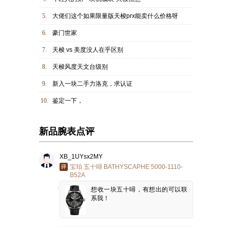
5.
大佬们这个如果限量版天梭prx能卖什么价格呀
6.
豪门世家
7.
天梭 vs 美度没人在乎区别
8.
天梭风度天文台级别
9.
新入一块二手力洛克，求认证
10.
鉴定一下，
新品腕表点评
XB_1UYsx2MY
宝珀 五十噚 BATHYSCAPHE 5000-1110-
B52A
想收一块五十噚，有想出的可以联
系我！