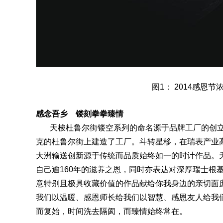
图1： 2014感恩
感念吾乡 镂刻拳拳臻情
天梭杜鲁尔街镂空系列的命名源于品牌工厂的创立地
克
的杜鲁尔街上建造了工厂。斗转星移，在瑞
表
产业
大洲输送创新源于传统而品质始终如一的时计作品。
自己逾160年的滋养之恩，同时亦表达对深厚瑞士根
意特别且极具收藏价值的作品献给你我身边的亲切面
我们以温暖、感恩师长给我们以智慧、感恩友人给我
而复始，时间洗去隔阂，而臻情始终常在。