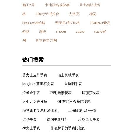
精工5号
卡地亚钻戒价格
周大福钻戒价
格
tiffany钻戒报价
力洛克
梅花
swarovski价格
蒂芙尼戒指价格
tiffanyco项链
价格
海鸥
sheen
casio
casio官
网
周大福官方网
热门搜索
劳力士皮带手表
瑞士机械手表
longines蓝宝石女表
全透明手表
浪琴金手表
羽毛元素腕表
玛丽莎女表
六七万女表推荐
GP芝柏三金桥陀飞轮
浪琴康卡斯系列潜水表
上海牌陀飞轮手表
运动手表
德国手表排行
珍珠母贝手表
ck女士手表
什么牌子的手表比较好