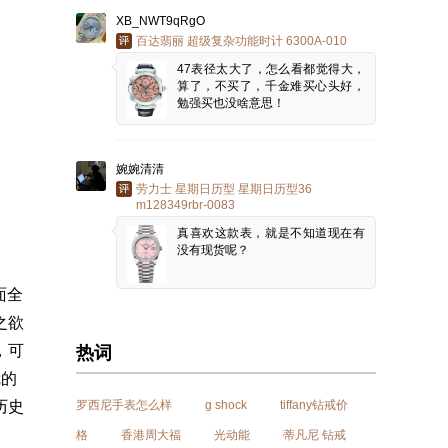
XB_NWT9qRgO
百达翡丽 超级复杂功能时计 6300A-010
47表径太大了，怎么看都觉得大，
算了，不买了，千金难买心头好，
勉强买也没啥意思！
婉婉清清
劳力士 星期日历型 星期日历型36
m128349rbr-0083
真喜欢这款表，就是不知道现在有
没有现货呢？
面全
之欲
，可
热词
冠的
历史
罗西尼手表怎么样
g shock
tiffany钻戒价
格
香港周大福
光动能
蒂凡尼 钻戒