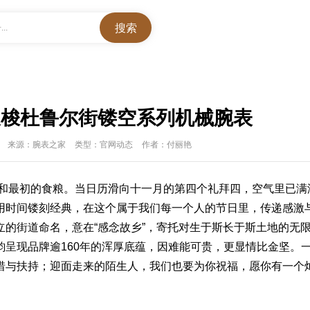
..
天梭杜鲁尔街镂空系列机械腕表
来源：腕表之家
类型：官网动态
作者：付丽艳
子和最初的食粮。当日历滑向十一月的第四个礼拜四，空气里已满
用时间镂刻经典，在这个属于我们每一个人的节日里，传递感激
立的街道命名，意在“感念故乡”，寄托对生于斯长于斯土地的无
呈现品牌逾160年的浑厚底蕴，因难能可贵，更显情比金坚。
惜与扶持；迎面走来的陌生人，我们也要为你祝福，愿你有一个