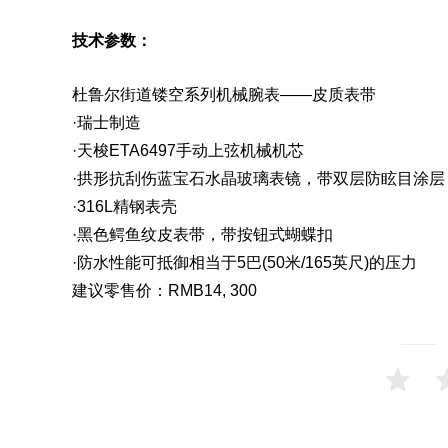
技术参数：
杜鲁尔街道镂空系列
机械腕表
——
皮质表带
·瑞士制造
·天梭ETA6497手动上弦机械机芯
·拱形抗刮伤蓝宝石水晶玻璃表镜，带双层防眩目涂层
·316L
精钢表壳
·黑色鳄鱼纹皮表带，带按钮式蝴蝶扣
·防水性能可抵御相当于5巴(50米/165英尺)的压力
建议零售价：RMB14, 300