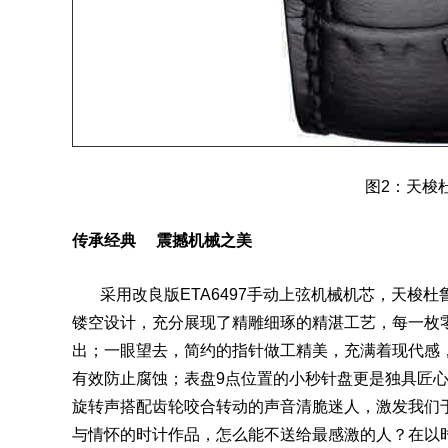
图2：天梭
传承经典 震撼机械之美
采用改良版ETA6497手动上弦机械
机芯
，天梭杜
镂空设计，充分展现了精雕细琢的精湛工艺，每一枚
出；一眼望去，简约的指针做工精美，充满着现代感
有效防止腐蚀；表盘9点位置的小秒针盘更是独具匠
旋转声搭配齿轮咬合转动的声音清脆迷人，激发我们
与情怀的时计作品，怎么能不送给最感激的人？在以