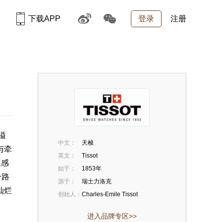
下载APP
登录
注册
溢
中文：
天梭
与牵
英文：
Tissot
限感
始于：
1853年
一路
源于：
瑞士力洛克
灿烂
创始人：
Charles-Emile Tissot
进入品牌专区>>