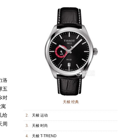
力洛
球五
乡对
天梭 经典
款寓
儿给
2.
天梭 运动
天周
3.
天梭 时尚
4.
天梭 T-TREND