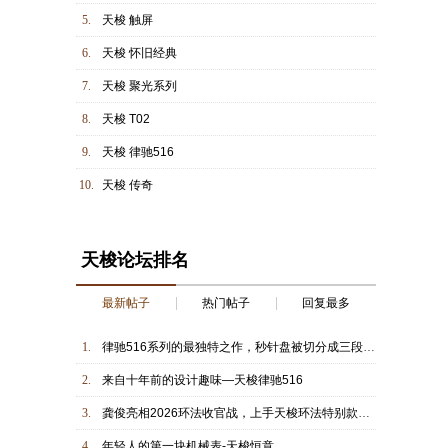
5.
天梭 触屏
6.
天梭 怀旧经典
7.
天梭 聚光系列
8.
天梭 T02
9.
天梭 律驰516
10.
天梭 传奇
天梭论坛排名
最新帖子
热门帖子
回复最多
1.
律驰516系列的最独特之作，秒针盘被切分成三段的设计着实有趣
2.
来自十年前的设计趣味—天梭律驰516
3.
龚俊亮相2026环法收官战，上手天梭环法特别款腕表
4.
年轻人的第一块机械表-天梭恒意