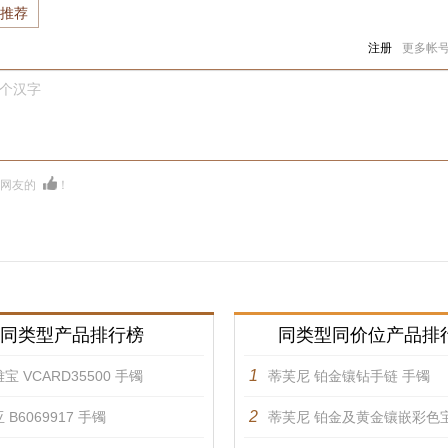
推荐
注册
更多帐
0个汉字
多网友的
！
同类型产品排行榜
同类型同价位产品排
1
宝 VCARD35500 手镯
蒂芙尼 铂金镶钻手链 手镯
2
 B6069917 手镯
蒂芙尼 铂金及黄金镶嵌彩色宝石造型手