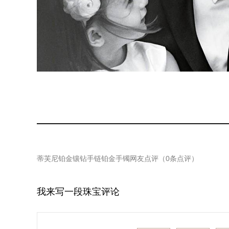
蒂芙尼铂金镶钻手链铂金手镯
网友点评（
0
条点评）
我来写一段珠宝评论