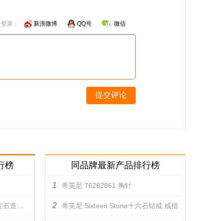
号登录：
新浪微博
QQ号
微信
提交评论
行榜
同品牌最新产品排行榜
1
蒂芙尼 76262861 胸针
2
镯 手镯
蒂芙尼 Sixteen Stone十六石钻戒 戒指