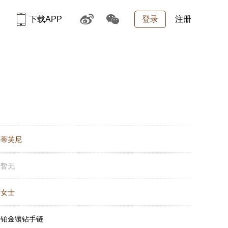
下载APP
登录
注册
：
蒂芙尼
：
暂无
：
女士
：
铂金镶钻手链