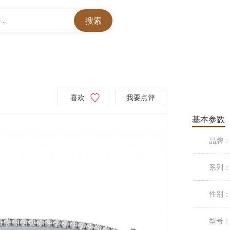
..
喜欢
我要点评
基本参数
品牌
系列
性别
型号