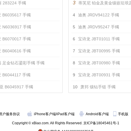
3
 283224 手镯
蒂芙尼 铂金及黄金镶嵌珐琅及钻石手
 B6035617 手镯
4
迪奥 JRDV94122 手镯
 N6036917 手镯
5
迪奥 JRDV95247 手镯
 B6070017 手镯
6
宝诗龙 JBT01011 手镯
 B6040616 手镯
7
宝诗龙 JBT00995 手镯
 足金钻石鎏彩手镯 手镯
8
宝诗龙 JBT00980 手镯
B6044117 手镯
9
宝诗龙 JBT00931 手镯
 B6045917 手镯
10
萧邦 镶钻手链 手镯
用户服务协议
iPhone客户端
/
iPad客户端
Android客户端
手机版
Copyright © xBiao.com. All Rights Reserved.
京ICP备18045461号-1