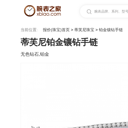
腕表品牌、系列、型号.
当前位置:
报价(珠宝)首页
>
蒂芙尼珠宝
>
铂金镶钻手链
蒂芙尼铂金镶钻手链
无色钻石,铂金