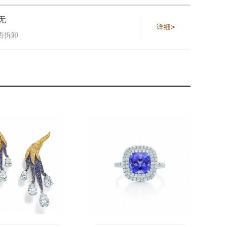
无
详细>
否拆卸