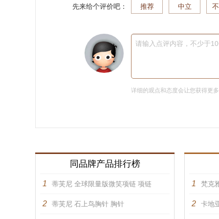
先来给个评价吧：
推荐
中立
不
请输入点评内容，不少于1
详细的观点和态度会让您获得更
同品牌产品排行榜
1
1
蒂芙尼 全球限量版微笑项链 项链
梵克雅
2
2
蒂芙尼 石上鸟胸针 胸针
卡地亚