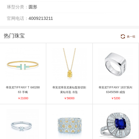
琢型分类：
圆形
官网电话：
4009213211
热门珠宝
换一组
蒂芙尼TIFFANY T 640288
蒂芙尼蒂芙尼黄钻梨形切割
蒂芙尼TIFFANY 1837系列
63 手镯
黄钻吊坠 吊坠
63450588 戒指
￥21000
￥56000
￥5200