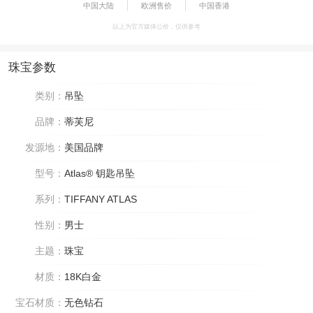
中国大陆
欧洲售价
中国香港
以上为官方媒体公价，仅供参考
珠宝参数
类别：
吊坠
品牌：
蒂芙尼
发源地：
美国品牌
型号：
Atlas® 钥匙吊坠
系列：
TIFFANY ATLAS
性别：
男士
主题：
珠宝
材质：
18K白金
宝石材质：
无色钻石