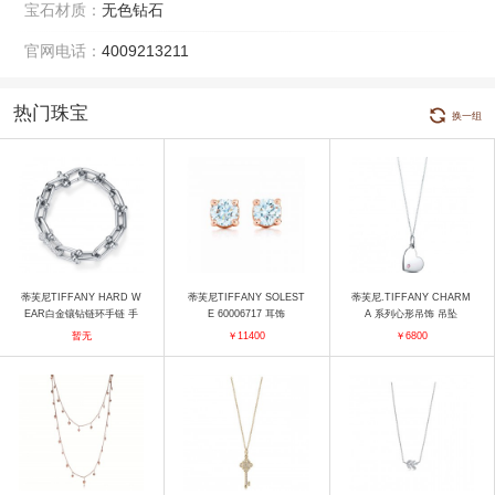
宝石材质：
无色钻石
官网电话：
4009213211
热门珠宝
换一组
蒂芙尼TIFFANY HARD W
蒂芙尼TIFFANY SOLEST
蒂芙尼.TIFFANY CHARM
EAR白金镶钻链环手链 手
E 60006717 耳饰
A 系列心形吊饰 吊坠
镯
暂无
￥11400
￥6800