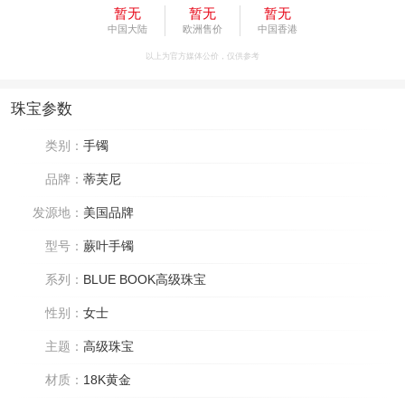
暂无
暂无
暂无
中国大陆
欧洲售价
中国香港
以上为官方媒体公价，仅供参考
珠宝参数
类别：
手镯
品牌：
蒂芙尼
发源地：
美国品牌
型号：
蕨叶手镯
系列：
BLUE BOOK高级珠宝
性别：
女士
主题：
高级珠宝
材质：
18K黄金