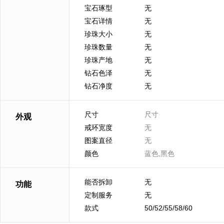
宝石琢型
无
宝石详情
无
珍珠大小
无
珍珠数量
无
珍珠产地
无
钻石色泽
无
钻石净度
无
尺寸
尺寸
外观
戒环宽度
无
图案直径
无
颜色
蓝色,黑色
能否拆卸
无
功能
定制服务
无
款式
50/52/55/58/60