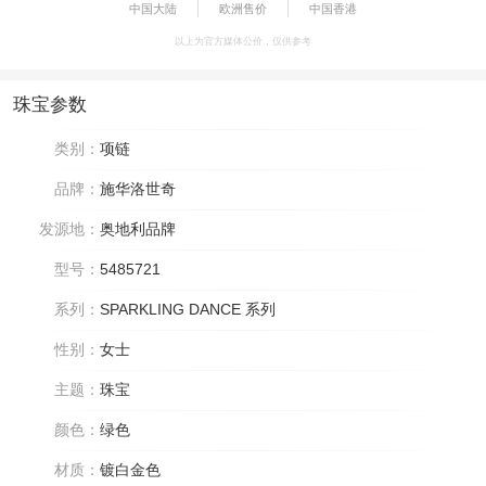
中国大陆
欧洲售价
中国香港
以上为官方媒体公价，仅供参考
珠宝参数
类别：
项链
品牌：
施华洛世奇
发源地：
奥地利品牌
型号：
5485721
系列：
SPARKLING DANCE 系列
性别：
女士
主题：
珠宝
颜色：
绿色
材质：
镀白金色