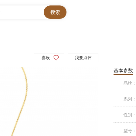
..
喜欢
我要点评
基本参数
品牌
系列
性别
型号