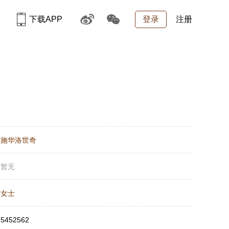
下载APP
登录
注册
：
施华洛世奇
：
暂无
：
女士
：
5452562