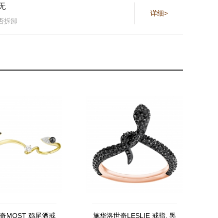
无
详细>
否拆卸
奇MOST 鸡尾酒戒
施华洛世奇LESLIE 戒指, 黑