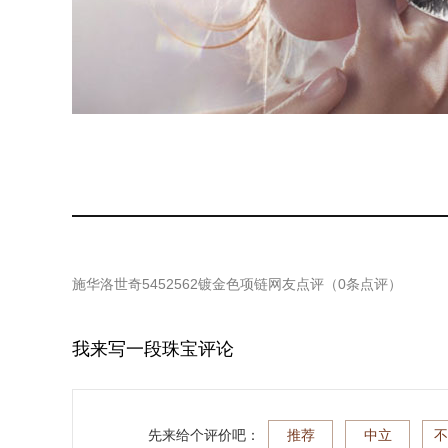
施华洛世奇5452562镀金色项链
网友点评（
0
条点评）
我来写一段珠宝评论
先来给个评价吧：
推荐
中立
不