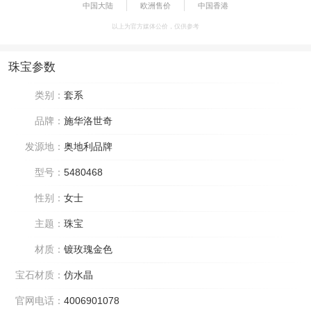
中国大陆
欧洲售价
中国香港
以上为官方媒体公价，仅供参考
珠宝参数
类别：
套系
品牌：
施华洛世奇
发源地：
奥地利品牌
型号：
5480468
性别：
女士
主题：
珠宝
材质：
镀玫瑰金色
宝石材质：
仿水晶
官网电话：
4006901078