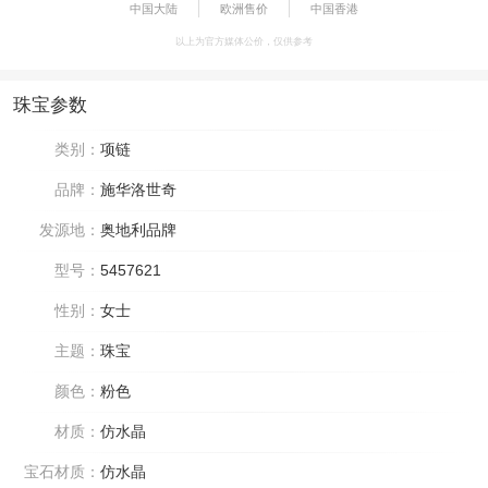
中国大陆
欧洲售价
中国香港
以上为官方媒体公价，仅供参考
珠宝参数
类别：
项链
品牌：
施华洛世奇
发源地：
奥地利品牌
型号：
5457621
性别：
女士
主题：
珠宝
颜色：
粉色
材质：
仿水晶
宝石材质：
仿水晶