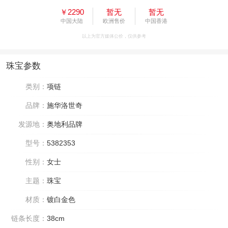
￥2290
暂无
暂无
中国大陆
欧洲售价
中国香港
以上为官方媒体公价，仅供参考
珠宝参数
类别：
项链
品牌：
施华洛世奇
发源地：
奥地利品牌
型号：
5382353
性别：
女士
主题：
珠宝
材质：
镀白金色
链条长度：
38cm