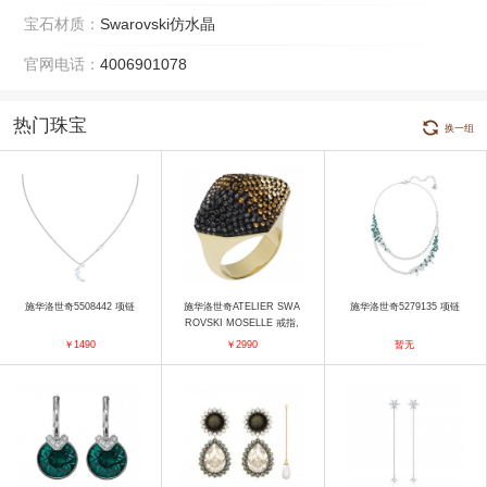
宝石材质：
Swarovski仿水晶
官网电话：
4006901078
热门珠宝
换一组
施华洛世奇5508442 项链
施华洛世奇ATELIER SWA
施华洛世奇5279135 项链
ROVSKI MOSELLE 戒指,
咖啡色, 镀金色 戒指
￥1490
￥2990
暂无