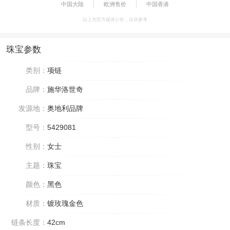
中国大陆
欧洲售价
中国香港
以上为官方媒体公价，仅供参考
珠宝参数
类别：
项链
品牌：
施华洛世奇
发源地：
奥地利品牌
型号：
5429081
性别：
女士
主题：
珠宝
颜色：
黑色
材质：
镀玫瑰金色
链条长度：
42cm