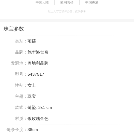
中国大陆
欧洲售价
中国香港
以上为官方媒体公价，仅供参考
珠宝参数
类别：
项链
品牌：
施华洛世奇
发源地：
奥地利品牌
型号：
5437517
性别：
女士
主题：
珠宝
款式：
链坠: 3x1 cm
材质：
镀玫瑰金色
链条长度：
38cm