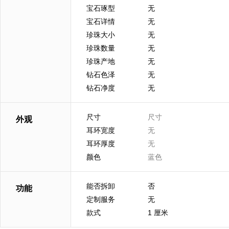
宝石琢型
无
宝石详情
无
珍珠大小
无
珍珠数量
无
珍珠产地
无
钻石色泽
无
钻石净度
无
尺寸
尺寸
外观
耳环宽度
无
耳环厚度
无
颜色
蓝色
能否拆卸
否
功能
定制服务
无
款式
1 厘米