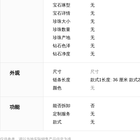
宝石琢型
无
宝石详情
无
珍珠大小
无
珍珠数量
无
珍珠产地
无
钻石色泽
无
钻石净度
无
尺寸
尺寸
外观
链条长度
款式1长度: 36 厘米 款式2
颜色
无
能否拆卸
否
功能
定制服务
无
款式
无
仅供参考，请以当地实际销售产品信息为准