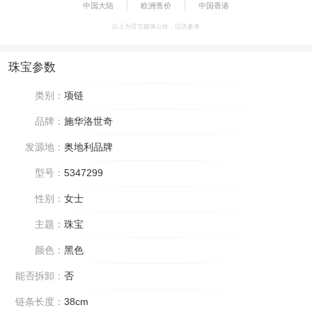
中国大陆
欧洲售价
中国香港
以上为官方媒体公价，仅供参考
珠宝参数
类别：
项链
品牌：
施华洛世奇
发源地：
奥地利品牌
型号：
5347299
性别：
女士
主题：
珠宝
颜色：
黑色
能否拆卸：
否
链条长度：
38cm