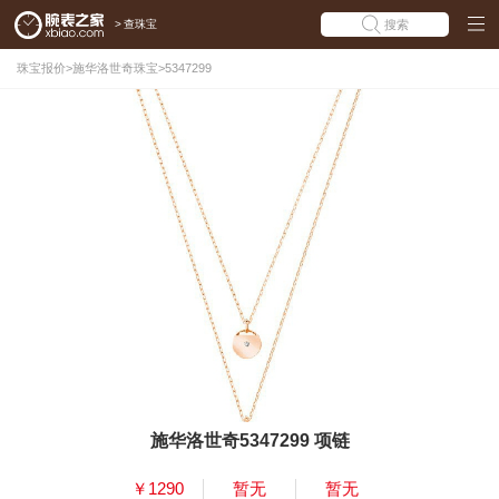
>
查珠宝
搜索
珠宝报价
>
施华洛世奇珠宝
>
5347299
施华洛世奇5347299 项链
￥1290
暂无
暂无