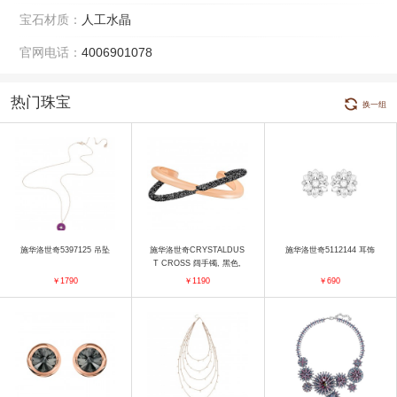
宝石材质：
人工水晶
官网电话：
4006901078
热门珠宝
换一组
施华洛世奇5397125 吊坠
施华洛世奇CRYSTALDUS
施华洛世奇5112144 耳饰
T CROSS 阔手镯, 黑色,
镀玫瑰金色 手镯
￥1790
￥1190
￥690