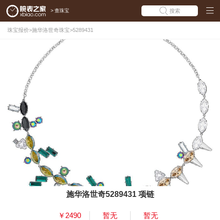
>
查珠宝
搜索
珠宝报价
>
施华洛世奇珠宝
>
5289431
施华洛世奇5289431 项链
￥2490
暂无
暂无