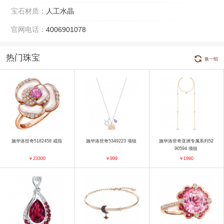
宝石材质：
人工水晶
官网电话：
4006901078
热门珠宝
换一组
施华洛世奇5182458 戒指
施华洛世奇5349223 项链
施华洛世奇亚洲专属系列52
90594 项链
￥23300
￥999
￥1990