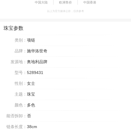
中国大陆
欧洲售价
中国香港
以上为官方媒体公价，仅供参考
珠宝参数
类别：
项链
品牌：
施华洛世奇
发源地：
奥地利品牌
型号：
5289431
性别：
女士
主题：
珠宝
颜色：
多色
能否拆卸：
否
链条长度：
38cm