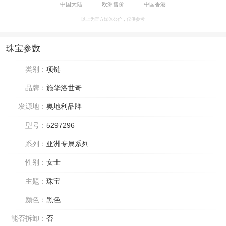
中国大陆
欧洲售价
中国香港
以上为官方媒体公价，仅供参考
珠宝参数
类别：
项链
品牌：
施华洛世奇
发源地：
奥地利品牌
型号：
5297296
系列：
亚洲专属系列
性别：
女士
主题：
珠宝
颜色：
黑色
能否拆卸：
否