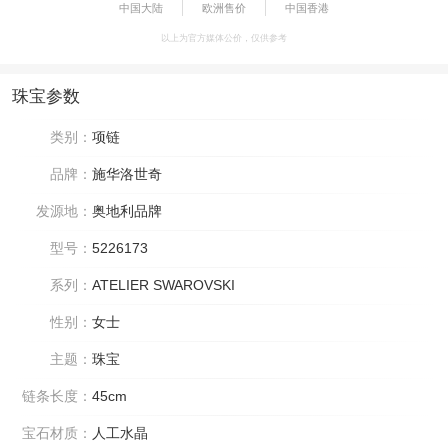
中国大陆
欧洲售价
中国香港
以上为官方媒体公价，仅供参考
珠宝参数
类别：
项链
品牌：
施华洛世奇
发源地：
奥地利品牌
型号：
5226173
系列：
ATELIER SWAROVSKI
性别：
女士
主题：
珠宝
链条长度：
45cm
宝石材质：
人工水晶