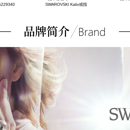
5229340
SWAROVSKI Kalix戒指