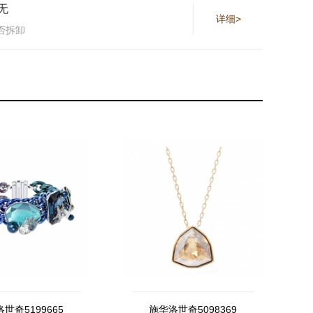
无
详细>
否拆卸
世奇5199665
施华洛世奇5098369