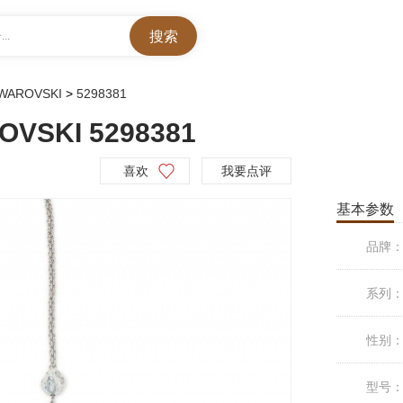
..
SWAROVSKI
>
5298381
VSKI 5298381
喜欢
我要点评
基本参数
品牌
系列
性别
型号