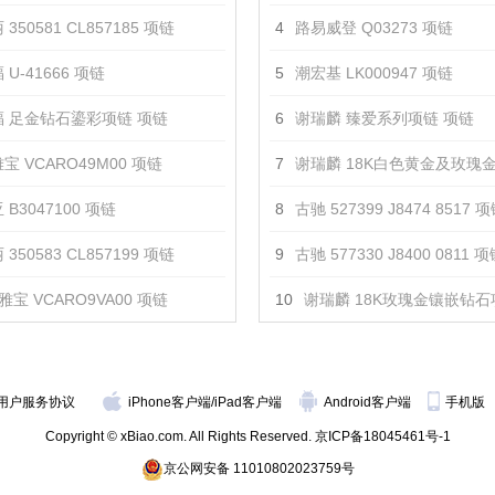
350581 CL857185 项链
4
路易威登 Q03273 项链
U-41666 项链
5
潮宏基 LK000947 项链
 足金钻石鎏彩项链 项链
6
谢瑞麟 臻爱系列项链 项链
宝 VCARO49M00 项链
7
谢瑞麟 18K白色黄金及玫瑰金镶嵌钻石项
 B3047100 项链
8
古驰 527399 J8474 8517 
350583 CL857199 项链
9
古驰 577330 J8400 0811 
雅宝 VCARO9VA00 项链
10
谢瑞麟 18K玫瑰金镶嵌钻石
用户服务协议
iPhone客户端
/
iPad客户端
Android客户端
手机版
Copyright © xBiao.com. All Rights Reserved.
京ICP备18045461号-1
京公网安备 11010802023759号