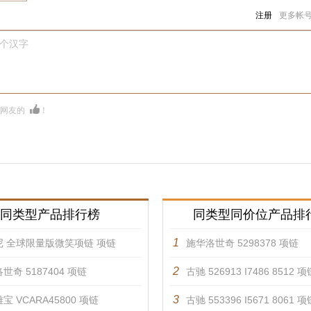
注册
更多帐
0个汉字
多网友的
！
同类型产品排行榜
同类型同价位产品排
1
尼 全球限量版微笑项链 项链
施华洛世奇 5298378 项链
2
世奇 5187404 项链
古驰 526913 I7486 8512 项
3
宝 VCARA45800 项链
古驰 553396 I5671 8061 项