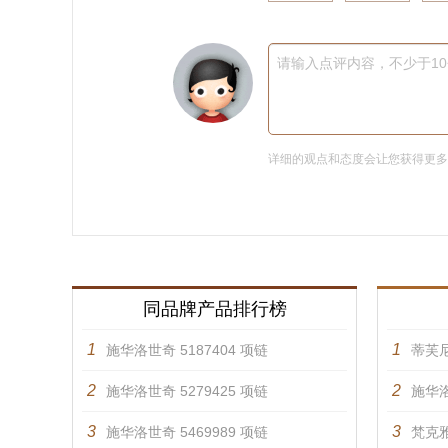
请输入点评内容，不少于1
详细的观点和态度会让您获得更
同品牌产品排行榜
1
1
施华洛世奇 5187404 项链
蒂芙
2
2
施华洛世奇 5279425 项链
施华洛
3
3
施华洛世奇 5469989 项链
梵克雅