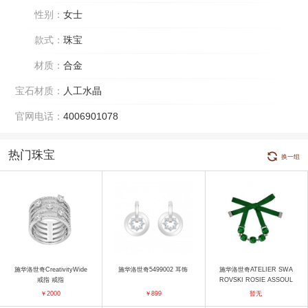
性别：
女士
款式：
珠宝
材质：
合金
宝石材质：
人工水晶
官网电话：
4006901078
热门珠宝
换一组
施华洛世奇CreativityWide
施华洛世奇5499002 耳饰
施华洛世奇ATELIER SWA
戒指 戒指
ROVSKI ROSIE ASSOUL
IN 手链 手镯
￥2000
￥899
暂无