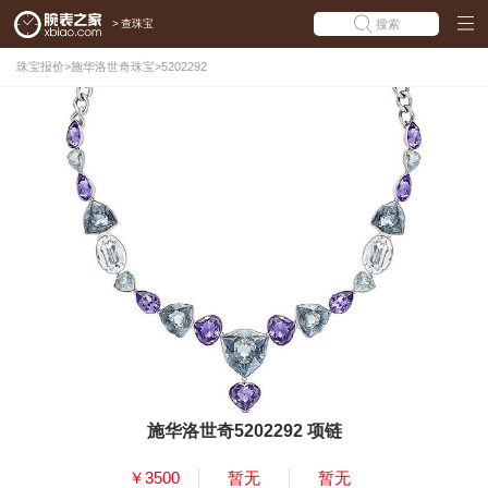
>
查珠宝
搜索
珠宝报价
>
施华洛世奇珠宝
>
5202292
施华洛世奇5202292 项链
￥3500
暂无
暂无