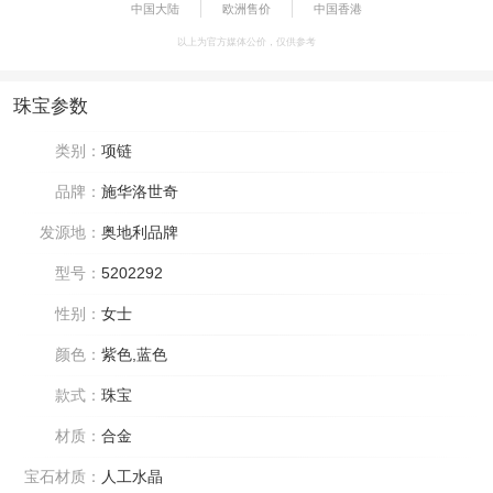
中国大陆
欧洲售价
中国香港
以上为官方媒体公价，仅供参考
珠宝参数
类别：
项链
品牌：
施华洛世奇
发源地：
奥地利品牌
型号：
5202292
性别：
女士
颜色：
紫色,蓝色
款式：
珠宝
材质：
合金
宝石材质：
人工水晶