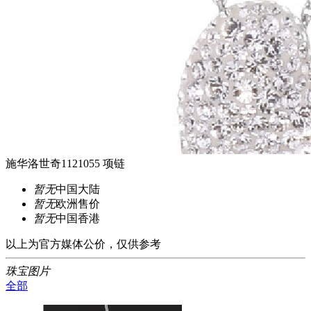
施华洛世奇1121055 项链
暂无
中国大陆
暂无
欧洲售价
暂无
中国香港
以上为官方媒体公价，仅供参考
珠宝图片
全部