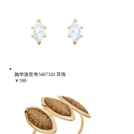
施华洛世奇5467320 耳饰
￥590