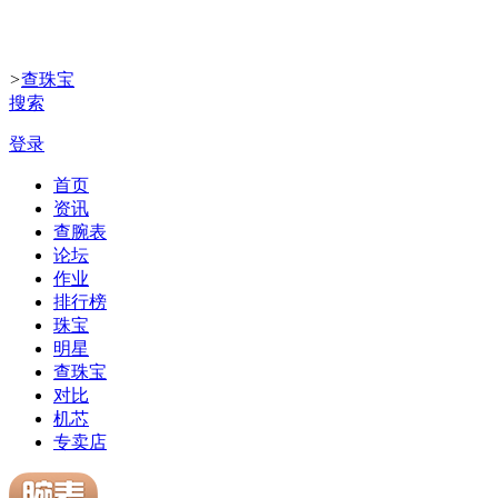
>
查珠宝
搜索
登录
首页
资讯
查腕表
论坛
作业
排行榜
珠宝
明星
查珠宝
对比
机芯
专卖店