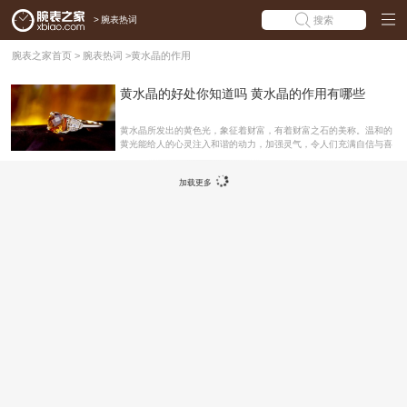
>
腕表热词
搜索
腕表之家首页
>
腕表热词
>
黄水晶的作用
黄水晶的好处你知道吗 黄水晶的作用有哪些
黄水晶所发出的黄色光，象征着财富，有着财富之石的美称。温和的
黄光能给人的心灵注入和谐的动力，加强灵气，令人们充满自信与喜
悦。同时黄光会影响物质生活和财运，是财富的象征。正是如此显得
黄水晶的功效中以招财最为突出。 黄水晶的硬度为七，宝石级的黄水
加载更多
晶极为稀有，以橘黄色的为上品，黄水晶能量强烈，俗称财富之石，
能增强气场中的黄光，黄光会影响物质生活和财运，因此，把黄水晶
摆设配合家中或办公室的财位摆放，可大大增强财运，因此黄水晶通
常是女人送给男人的最佳礼物。黄水晶的作用 1、使人沉着，冷静，
浮躁的心变平静，心情舒畅，愉快，并且经常佩戴黄水晶使黄水晶象
征着快乐，健康，财运，快乐是源于黄水晶可以调整人们的情绪