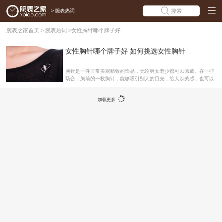
>
腕表热词
搜索
腕表之家首页
>
腕表热词
>
女性胸针哪个牌子好
女性胸针哪个牌子好 如何挑选女性胸针
胸针是一件非常美观精致的饰品，无论男女老少都可以佩戴。在一些
场合，胸前的一枚胸针，能够吸引别人的目光，给人以美感，也可以
提升佩带着的自身形象。因此胸针对广大女性朋友来说，更加重要。
但很多女士不太擅长挑选胸针。下面我们就来告诉大家女性胸针哪个
加载更多
牌子好，如何挑选女性胸针等问题。 很多胸针都属于高级珠宝艺术，
价格不菲。但并不建议大家盲目追求高价珠宝。尽管，天然金属搭配
耀眼宝石制成的胸针看起来会更加雅致。但大众品牌妙趣横生的设计
有时也会让人眼前一亮。 在选择胸针时，首先必须想想自己的衣柜里
有什么风格的衣服?它们该如何搭配，会用哪些饰品搭配它们?如果胸
针带有宝石，要特别注意它的纽扣是否钉紧。 银质和铂金的