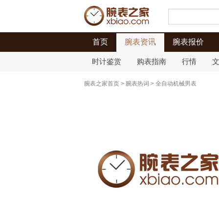
首页
腕表资讯
腕表报价
时计鉴赏
购表指南
行情
腕表之家首页
>
腕表热词
>
全自动机械男表