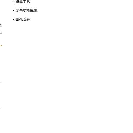
镀金手表
复杂功能腕表
镶钻女表
款
以
>
精