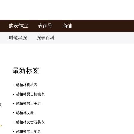
购表作业
表家号
商铺
时髦星腕
腕表百科
最新标签
赫柏林机械表
赫柏林男士机械表
赫柏林男士手表
欧
赫柏林女表
赫柏林女士石英表
>
赫柏林女士腕表