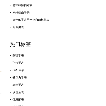
赫柏林情侣对表
户外登山手表
嘉年华手表男士全自动机械表
间金男表
精
热门标签
、
防磁手表
飞行手表
GMT手表
>
长动力手表
马年手表
玫瑰金表
优雅腕表