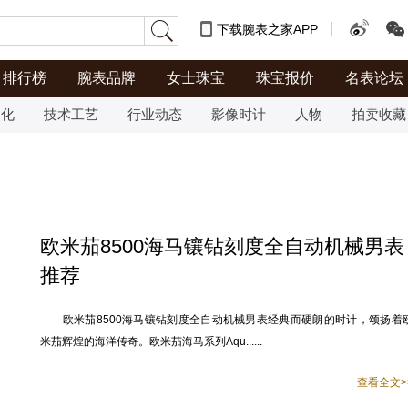
下载腕表之家APP
排行榜
腕表品牌
女士珠宝
珠宝报价
名表论坛
文化
技术工艺
行业动态
影像时计
人物
拍卖收藏
欧米茄8500海马镶钻刻度全自动机械男表
推荐
欧米茄8500海马镶钻刻度全自动机械男表经典而硬朗的时计，颂扬着
米茄辉煌的海洋传奇。欧米茄海马系列Aqu......
查看全文>