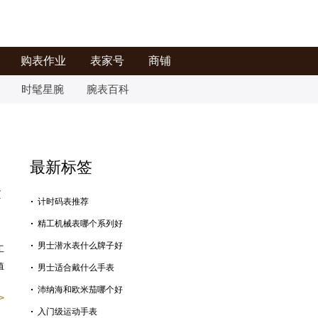
购表作业
表家号
商铺
时髦星腕
腕表百科
最新标签
众
计时码表推荐
精工机械表哪个系列好
男士潜水表什么牌子好
工
值
男士适合戴什么手表
沛纳海和欧米茄哪个好
>
入门级运动手表