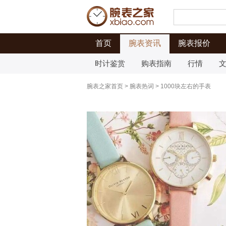
首页
腕表资讯
腕表报价
时计鉴赏
购表指南
行情
腕表之家首页
>
腕表热词
>
1000块左右的手表