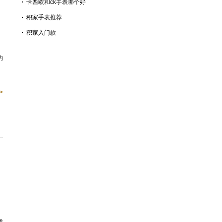
卡西欧和ck手表哪个好
积家手表推荐
积家入门款
的
>