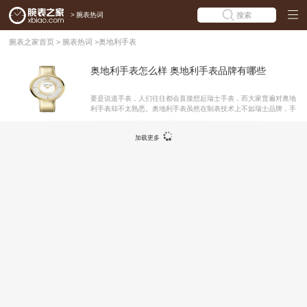
>
腕表热词
搜索
腕表之家首页
>
腕表热词
>
奥地利手表
奥地利手表怎么样 奥地利手表品牌有哪些
要是说道手表，人们往往都会直接想起瑞士手表，而大家普遍对奥地
利手表却不太熟悉。奥地利手表虽然在制表技术上不如瑞士品牌，手
表更多的是体现在外观的时尚。这类腕表更容易受到年轻、时尚人士
的热爱。那么奥地利手表怎么样,奥地利手表品牌有哪些?那么腕表之
加载更多
家就来为大家解答吧。施华洛世奇手表(Swarovski) 施华洛世奇成立
于1895年，由丹尼尔·施华洛世奇于奥地利始创，是世界上首屈一指
的仿水晶制造商。彰显优雅魅力与低调奢华的施华洛世奇手表，融入
了享誉国际的瑞士石英机芯和品牌别具特色的切割水晶，为现代手表
设计定下全新标准。雅克利曼(Jacques Lemans) 奥地利钟表品牌雅
克利曼由奥地利人Brude