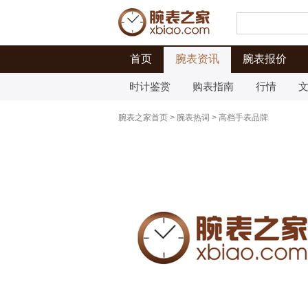
首页
腕表资讯
腕表报价
时计鉴赏
购表指南
行情
腕表之家首页
>
腕表热词
>
高档手表品牌