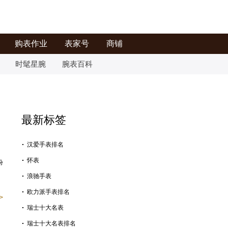
购表作业
表家号
商铺
时髦星腕
腕表百科
最新标签
汉爱手表排名
怀表
份
浪驰手表
欧力派手表排名
>
瑞士十大名表
瑞士十大名表排名