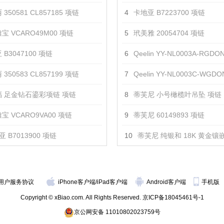
350581 CL857185 项链
4
卡地亚 B7223700 项链
宝 VCARO49M00 项链
5
玳美雅 20054704 项链
 B3047100 项链
6
Qeelin YY-NL0003A-RGD
350583 CL857199 项链
7
Qeelin YY-NL0003C-WGD
 足金钻石鎏彩项链 项链
8
蒂芙尼 小号橄榄叶吊坠 项链
宝 VCARO9VA00 项链
9
蒂芙尼 60149893 项链
 B7013900 项链
10
蒂芙尼 纯银和 18K 黄金镶嵌黄水晶蜜蜂
用户服务协议
iPhone客户端
/
iPad客户端
Android客户端
手机版
Copyright © xBiao.com. All Rights Reserved.
京ICP备18045461号-1
京公网安备 11010802023759号