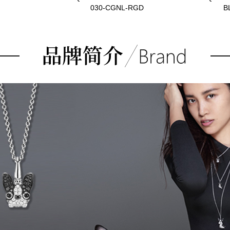
030-CGNL-RGD
B