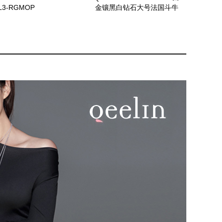
L3-RGMOP
金镶黑白钻石大号法国斗牛
犬戒指