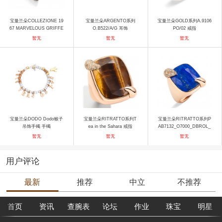
宝曼兰朵COLLEZIONE 19
宝曼兰朵ARGENTO系列
宝曼兰朵GOLD系列A.9106
67 MARVELOUS GRIFFE
O.B522/A/G 耳饰
PO/02 戒指
耳环2 耳饰
暂无
暂无
暂无
宝曼兰朵DODO Dodo猴子
宝曼兰朵RITRATTO系列T
宝曼兰朵RITRATTO系列P
吊饰手镯 手镯
ea in the Sahara 戒指
AB7132_O7000_DBROL_
60 戒指
暂无
暂无
暂无
用户评论
最新
推荐
中立
不推荐
首页
资讯
查腕表
论坛
作业
珠宝
明星