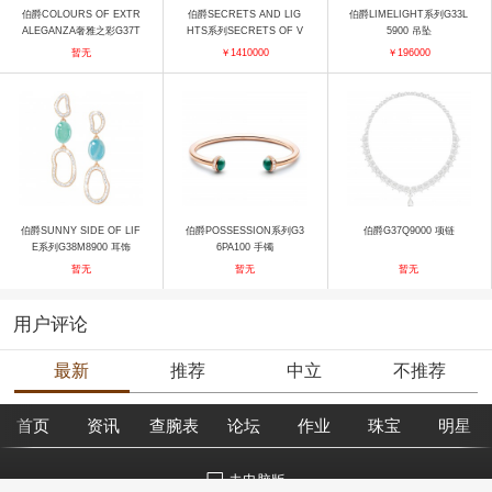
伯爵COLOURS OF EXTR
伯爵SECRETS AND LIG
伯爵LIMELIGHT系列G33L
ALEGANZA奢雅之彩G37T
HTS系列SECRETS OF V
5900 吊坠
6200 项链
ENICE G34HC254 戒指
暂无
￥1410000
￥196000
伯爵SUNNY SIDE OF LIF
伯爵POSSESSION系列G3
伯爵G37Q9000 项链
E系列G38M8900 耳饰
6PA100 手镯
暂无
暂无
暂无
用户评论
最新
推荐
中立
不推荐
首页
资讯
查腕表
论坛
作业
珠宝
明星
去电脑版