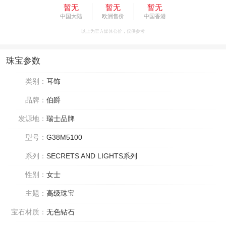
暂无
暂无
暂无
中国大陆
欧洲售价
中国香港
以上为官方媒体公价，仅供参考
珠宝参数
类别：
耳饰
品牌：
伯爵
发源地：
瑞士品牌
型号：
G38M5100
系列：
SECRETS AND LIGHTS系列
性别：
女士
主题：
高级珠宝
宝石材质：
无色钻石